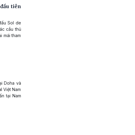
đầu tiên
 đấu Sol de
Các cầu thủ
ải mái tham
ại Doha và
al Việt Nam
ấn tại Nam