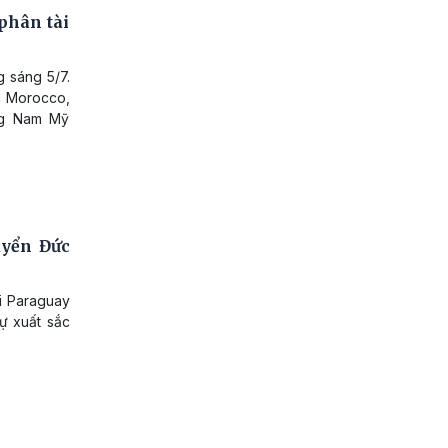
phân tài
 sáng 5/7.
và Morocco,
ng Nam Mỹ
uyển Đức
hi Paraguay
Sự xuất sắc