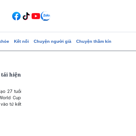
khỏe
Kết nối
Chuyện người già
Chuyện thầm kín
tái hiện
ạo 27 tuổi
World Cup
vào tứ kết