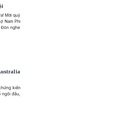
ội
a! Mời quý
nợ: Nam Phi
. Đón nghe
ustralia
chứng kiến
 ngôi đầu,