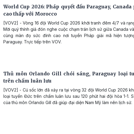
World Cup 2026: Pháp quyết đấu Paraguay, Canada 
cao thấp với Morocco
[VOV2] - Vòng 16 đội World Cup 2026 khởi tranh đêm 4/7 và rạng
Mời quý thính giả đón nghe cuộc chạm trán lịch sử giữa Canada 
cùng màn đọ sức đỉnh cao nơi tuyển Pháp giải mã hiện tượ
Paraguay. Trực tiếp trên VOV.
Thủ môn Orlando Gill chói sáng, Paraguay loại t
trên chấm luân lưu
[VOV2] - Cú sốc lớn đã xảy ra tại vòng 32 đội World Cup 2026 k
loại tuyển Đức trên chấm luân lưu sau 120 phút hai đội hòa 1-1. 
của thủ môn Orlando Gill đã giúp đại diện Nam Mỹ làm nên lịch sử.