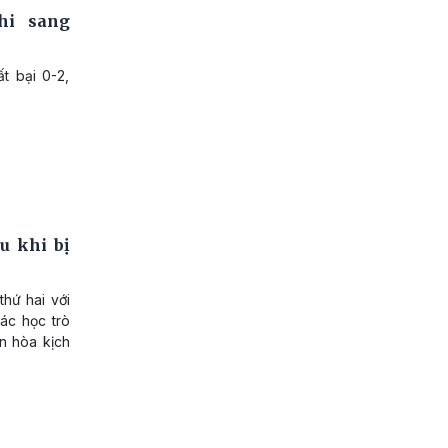
hi sang
t bại 0-2,
u khi bị
thứ hai với
ác học trò
ận hòa kịch