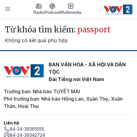
Nhảy đến nội dung
Podcast
Radio
Multimedia
Main navigation
Từ khóa tìm kiếm:
passport
Không có kết quả phù hợp
BAN VĂN HOÁ - XÃ HỘI VÀ DÂN
TỘC
Đài Tiếng nói Việt Nam
Trưởng ban: Nhà báo TUYẾT MAI
Phó trưởng ban: Nhà báo Hồng Lan, Xuân Thọ, Xuân
Thân, Hoài Thu
Liên hệ
84-24-39365555
84-24-39342724