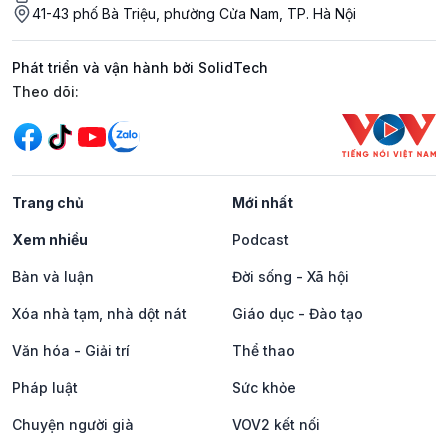
41-43 phố Bà Triệu, phường Cửa Nam, TP. Hà Nội
Phát triển và vận hành bởi SolidTech
Mạng xã hội
Theo dõi:
Trang chủ
Mới nhất
Xem nhiều
Podcast
Bàn và luận
Đời sống - Xã hội
Xóa nhà tạm, nhà dột nát
Giáo dục - Đào tạo
Văn hóa - Giải trí
Thể thao
Pháp luật
Sức khỏe
Chuyện người già
VOV2 kết nối