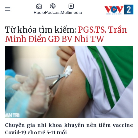
Nhảy đến nội dung
Podcast
Radio
Multimedia
Main navigation
Từ khóa tìm kiếm:
PGS.TS. Trần
Minh Điển GĐ BV Nhi TW
Chuyên gia nhi khoa khuyên nên tiêm vaccine
Covid-19 cho trẻ 5-11 tuổi