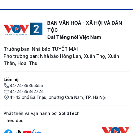
BAN VĂN HOÁ - XÃ HỘI VÀ DÂN
TỘC
Đài Tiếng nói Việt Nam
Trưởng ban: Nhà báo TUYẾT MAI
Phó trưởng ban: Nhà báo Hồng Lan, Xuân Thọ, Xuân
Thân, Hoài Thu
Liên hệ
84-24-39365555
84-24-39342724
41-43 phố Bà Triệu, phường Cửa Nam, TP. Hà Nội
Phát triển và vận hành bởi SolidTech
Mạng xã hội
Theo dõi: