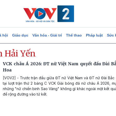
ã hội
Giáo dục
Văn hóa - Giải trí
Thể thao
Pháp luật
Sức 
 Hải Yến
VCK châu Á 2026: ĐT nữ Việt Nam quyết đấu Đài B
Hoa
[VOV2] - Trước trận đấu giữa ĐT nữ Việt Nam và ĐT nữ Đài Bắc
tại lượt trận thứ 2 bảng C VCK Giải bóng đá nữ châu Á 2026, mụ
những "nữ chiến binh Sao Vàng" không gì khác ngoài một kết qu
để rộng đường vào tứ kết.