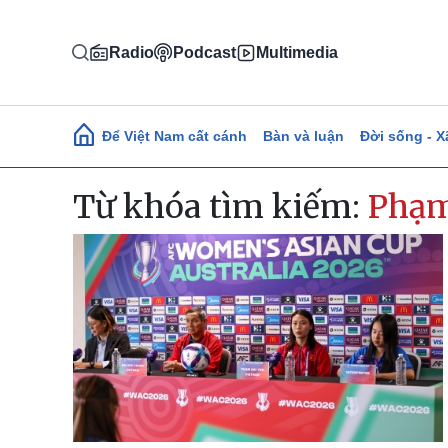
Nhảy đến nội dung
Radio
Podcast
Multimedia
Main navigation
Để Việt Nam cất cánh
Bàn và luận
Đời sống - X
Từ khóa tìm kiếm:
Phạm