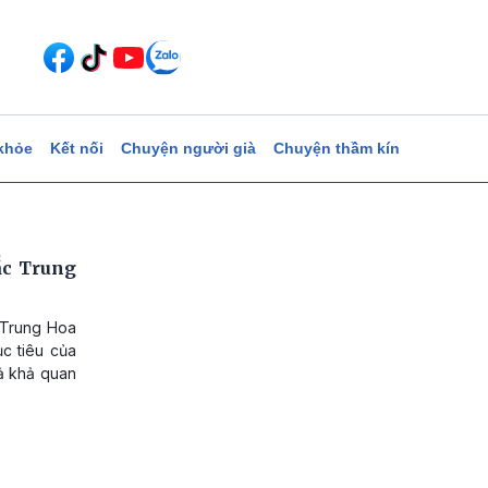
khỏe
Kết nối
Chuyện người già
Chuyện thầm kín
ắc Trung
 Trung Hoa
c tiêu của
ả khả quan