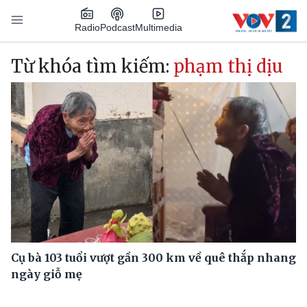
Nhảy đến nội dung
Podcast
Radio
Multimedia
Main navigation
Từ khóa tìm kiếm:
phạm thị dịu
Cụ bà 103 tuổi vượt gần 300 km về quê thắp nhang
ngày giỗ mẹ