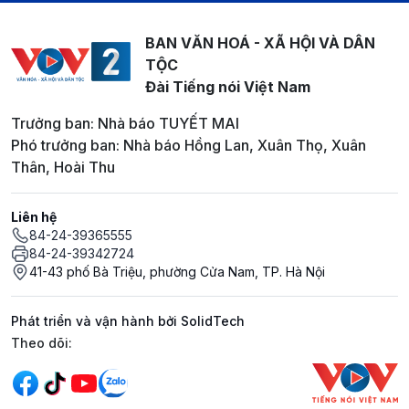
BAN VĂN HOÁ - XÃ HỘI VÀ DÂN
TỘC
Đài Tiếng nói Việt Nam
Trưởng ban: Nhà báo TUYẾT MAI
Phó trưởng ban: Nhà báo Hồng Lan, Xuân Thọ, Xuân
Thân, Hoài Thu
Liên hệ
84-24-39365555
84-24-39342724
41-43 phố Bà Triệu, phường Cửa Nam, TP. Hà Nội
Phát triển và vận hành bởi SolidTech
Mạng xã hội
Theo dõi: