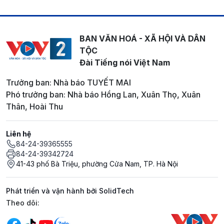
BAN VĂN HOÁ - XÃ HỘI VÀ DÂN
TỘC
Đài Tiếng nói Việt Nam
Trưởng ban: Nhà báo TUYẾT MAI
Phó trưởng ban: Nhà báo Hồng Lan, Xuân Thọ, Xuân
Thân, Hoài Thu
Liên hệ
84-24-39365555
84-24-39342724
41-43 phố Bà Triệu, phường Cửa Nam, TP. Hà Nội
Phát triển và vận hành bởi SolidTech
Mạng xã hội
Theo dõi: