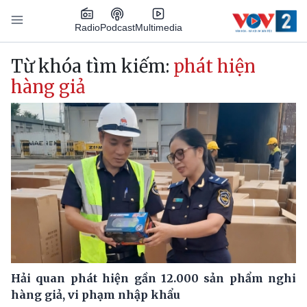
Nhảy đến nội dung
Podcast
Radio
Multimedia
Main navigation
Từ khóa tìm kiếm:
phát hiện
hàng giả
Hải quan phát hiện gần 12.000 sản phẩm nghi
hàng giả, vi phạm nhập khẩu