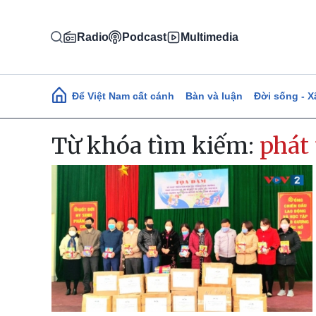
Nhảy đến nội dung
Radio
Podcast
Multimedia
Main navigation
Để Việt Nam cất cánh
Bàn và luận
Đời sống - X
Từ khóa tìm kiếm:
phát 