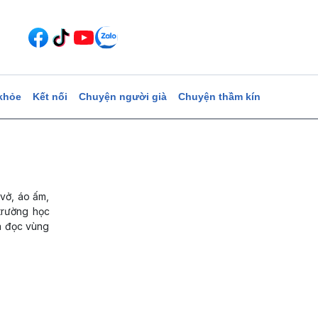
khỏe
Kết nối
Chuyện người già
Chuyện thầm kín
vở, áo ấm,
trường học
óa đọc vùng