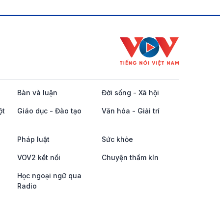
Bàn và luận
Đời sống - Xã hội
ột
Giáo dục - Đào tạo
Văn hóa - Giải trí
Pháp luật
Sức khỏe
VOV2 kết nối
Chuyện thầm kín
Học ngoại ngữ qua
Radio