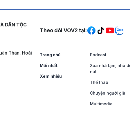
Mạng xã hội
VÀ DÂN TỘC
Theo dõi VOV2 tại:
uân Thân, Hoài
Trang chủ
Podcast
Mới nhất
Xóa nhà tạm, nhà d
nát
Xem nhiều
Thể thao
Chuyện người già
Multimedia