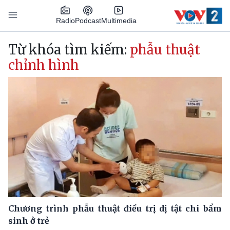
Nhảy đến nội dung
Podcast
Radio
Multimedia
Main navigation
Từ khóa tìm kiếm:
phẫu thuật
chỉnh hình
Chương trình phẫu thuật điều trị dị tật chi bẩm
sinh ở trẻ