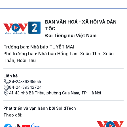
BAN VĂN HOÁ - XÃ HỘI VÀ DÂN
TỘC
Đài Tiếng nói Việt Nam
Trưởng ban: Nhà báo TUYẾT MAI
Phó trưởng ban: Nhà báo Hồng Lan, Xuân Thọ, Xuân
Thân, Hoài Thu
Liên hệ
84-24-39365555
84-24-39342724
41-43 phố Bà Triệu, phường Cửa Nam, TP. Hà Nội
Phát triển và vận hành bởi SolidTech
Mạng xã hội
Theo dõi: