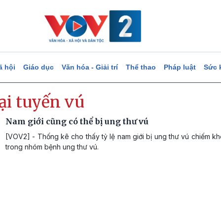
ã hội
Giáo dục
Văn hóa - Giải trí
Thể thao
Pháp luật
Sức 
ại tuyến vú
Nam giới cũng có thể bị ung thư vú
[VOV2] - Thống kê cho thấy tỷ lệ nam giới bị ung thư vú chiếm 
trong nhóm bệnh ung thư vú.