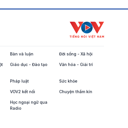
Bàn và luận
Đời sống - Xã hội
ột
Giáo dục - Đào tạo
Văn hóa - Giải trí
Pháp luật
Sức khỏe
VOV2 kết nối
Chuyện thầm kín
Học ngoại ngữ qua
Radio