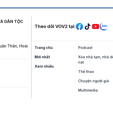
Mạng xã hội
VÀ DÂN TỘC
Theo dõi VOV2 tại:
uân Thân, Hoài
Trang chủ
Podcast
Mới nhất
Xóa nhà tạm, nhà d
nát
Xem nhiều
Thể thao
Chuyện người già
Multimedia