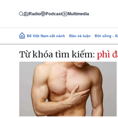
Nhảy đến nội dung
Radio
Podcast
Multimedia
Main navigation
Để Việt Nam cất cánh
Bàn và luận
Đời sống - X
Từ khóa tìm kiếm:
phì đ