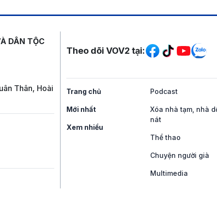
Mạng xã hội
VÀ DÂN TỘC
Theo dõi VOV2 tại:
uân Thân, Hoài
Trang chủ
Podcast
Mới nhất
Xóa nhà tạm, nhà d
nát
Xem nhiều
Thể thao
Chuyện người già
Multimedia