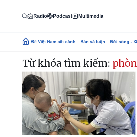
Nhảy đến nội dung
Radio
Podcast
Multimedia
Main navigation
Để Việt Nam cất cánh
Bàn và luận
Đời sống - X
Từ khóa tìm kiếm:
phòn