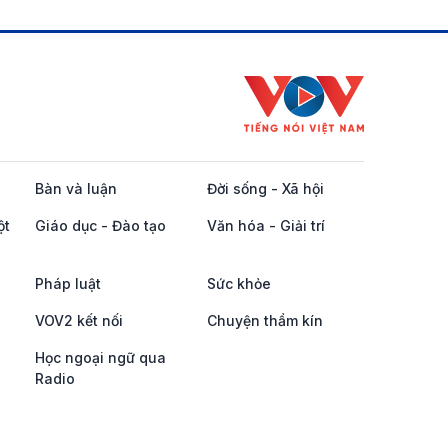
Bàn và luận
Đời sống - Xã hội
ột
Giáo dục - Đào tạo
Văn hóa - Giải trí
Pháp luật
Sức khỏe
VOV2 kết nối
Chuyện thầm kín
Học ngoại ngữ qua
Radio