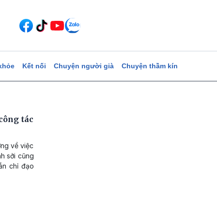
khỏe
Kết nối
Chuyện người già
Chuyện thầm kín
công tác
ơng về việc
nh sởi cũng
ẫn chỉ đạo