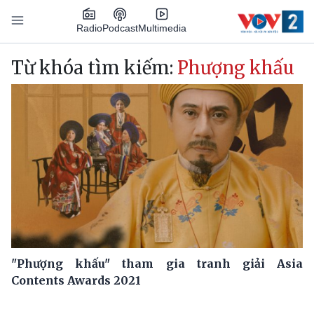
Nhảy đến nội dung
Podcast
Radio
Multimedia
Main navigation
Từ khóa tìm kiếm:
Phượng khấu
"Phượng khấu" tham gia tranh giải Asia
Contents Awards 2021