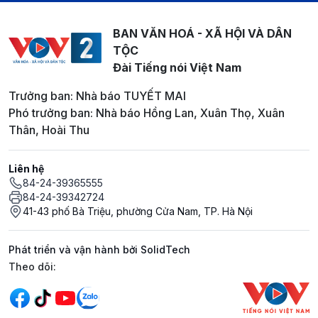
BAN VĂN HOÁ - XÃ HỘI VÀ DÂN
TỘC
Đài Tiếng nói Việt Nam
Trưởng ban: Nhà báo TUYẾT MAI
Phó trưởng ban: Nhà báo Hồng Lan, Xuân Thọ, Xuân
Thân, Hoài Thu
Liên hệ
84-24-39365555
84-24-39342724
41-43 phố Bà Triệu, phường Cửa Nam, TP. Hà Nội
Phát triển và vận hành bởi SolidTech
Mạng xã hội
Theo dõi: