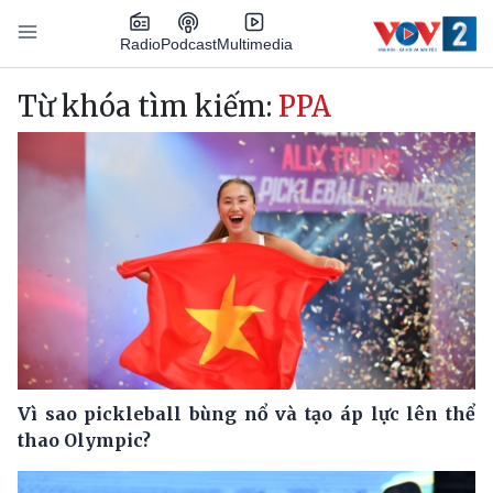
Nhảy đến nội dung
Podcast
Radio
Multimedia
Main navigation
Từ khóa tìm kiếm:
PPA
Vì sao pickleball bùng nổ và tạo áp lực lên thể
thao Olympic?