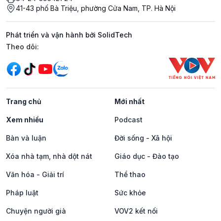
41-43 phố Bà Triệu, phường Cửa Nam, TP. Hà Nội
Phát triển và vận hành bởi SolidTech
Mạng xã hội
Theo dõi:
Trang chủ
Mới nhất
Xem nhiều
Podcast
Bàn và luận
Đời sống - Xã hội
Xóa nhà tạm, nhà dột nát
Giáo dục - Đào tạo
Văn hóa - Giải trí
Thể thao
Pháp luật
Sức khỏe
Chuyện người già
VOV2 kết nối