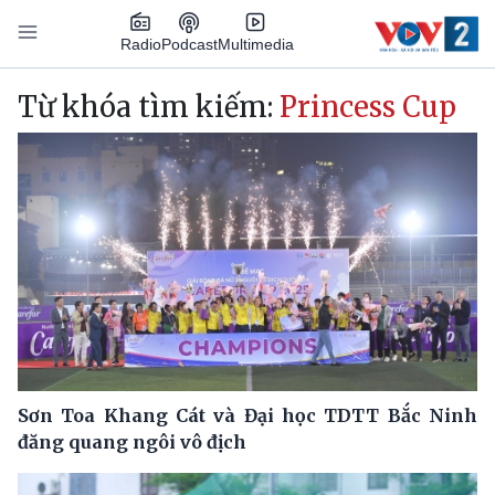
Nhảy đến nội dung
Podcast
Radio
Multimedia
Main navigation
Từ khóa tìm kiếm:
Princess Cup
Sơn Toa Khang Cát và Đại học TDTT Bắc Ninh
đăng quang ngôi vô địch