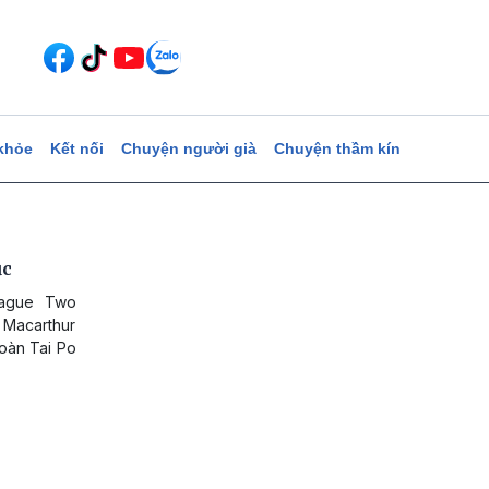
khỏe
Kết nối
Chuyện người già
Chuyện thầm kín
ục
eague Two
 Macarthur
oàn Tai Po