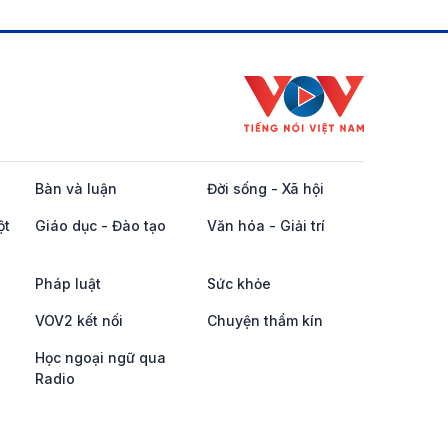
Bàn và luận
Đời sống - Xã hội
ột
Giáo dục - Đào tạo
Văn hóa - Giải trí
Pháp luật
Sức khỏe
VOV2 kết nối
Chuyện thầm kín
Học ngoại ngữ qua
Radio