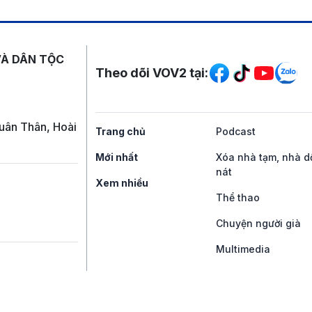
Mạng xã hội
VÀ DÂN TỘC
Theo dõi VOV2 tại:
uân Thân, Hoài
Trang chủ
Podcast
Mới nhất
Xóa nhà tạm, nhà d
nát
Xem nhiều
Thể thao
Chuyện người già
Multimedia