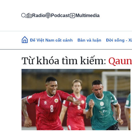
Nhảy đến nội dung
Radio
Podcast
Multimedia
Main navigation
Để Việt Nam cất cánh
Bàn và luận
Đời sống - X
Từ khóa tìm kiếm:
Qaun