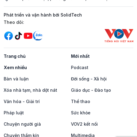
Phát triển và vận hành bởi SolidTech
Mạng xã hội
Theo dõi:
Trang chủ
Mới nhất
Xem nhiều
Podcast
Bàn và luận
Đời sống - Xã hội
Xóa nhà tạm, nhà dột nát
Giáo dục - Đào tạo
Văn hóa - Giải trí
Thể thao
Pháp luật
Sức khỏe
Chuyện người già
VOV2 kết nối
Chuyện thầm kín
Multimedia