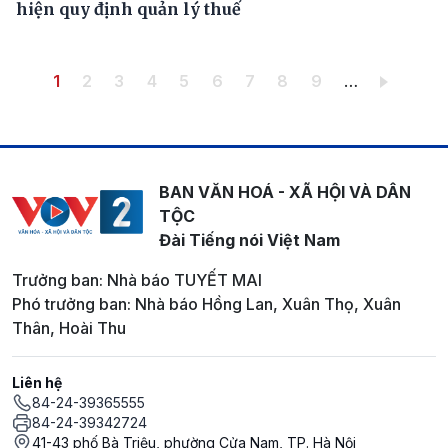
hiện quy định quản lý thuế
Pagination
Trang hiện thời
Trang
Trang
Trang
Trang
Trang
Trang
Trang
Trang
1
2
3
4
5
6
7
8
9
…
BAN VĂN HOÁ - XÃ HỘI VÀ DÂN
TỘC
Đài Tiếng nói Việt Nam
Trưởng ban: Nhà báo TUYẾT MAI
Phó trưởng ban: Nhà báo Hồng Lan, Xuân Thọ, Xuân
Thân, Hoài Thu
Liên hệ
84-24-39365555
84-24-39342724
41-43 phố Bà Triệu, phường Cửa Nam, TP. Hà Nội