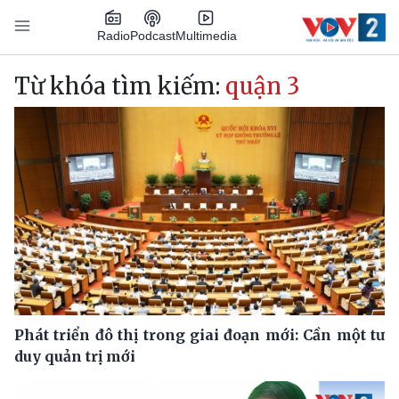
Nhảy đến nội dung
Podcast
Radio
Multimedia
Main navigation
Từ khóa tìm kiếm:
quận 3
Phát triển đô thị trong giai đoạn mới: Cần một tư
duy quản trị mới