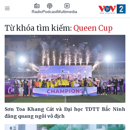
Nhảy đến nội dung
Podcast
Radio
Multimedia
Main navigation
Từ khóa tìm kiếm:
Queen Cup
Sơn Toa Khang Cát và Đại học TDTT Bắc Ninh
đăng quang ngôi vô địch