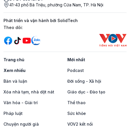
41-43 phố Bà Triệu, phường Cửa Nam, TP. Hà Nội
Phát triển và vận hành bởi SolidTech
Mạng xã hội
Theo dõi:
Trang chủ
Mới nhất
Xem nhiều
Podcast
Bàn và luận
Đời sống - Xã hội
Xóa nhà tạm, nhà dột nát
Giáo dục - Đào tạo
Văn hóa - Giải trí
Thể thao
Pháp luật
Sức khỏe
Chuyện người già
VOV2 kết nối