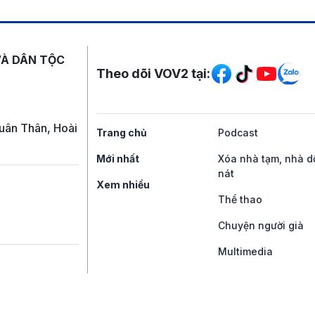
Mạng xã hội
VÀ DÂN TỘC
Theo dõi VOV2 tại:
uân Thân, Hoài
Trang chủ
Podcast
Mới nhất
Xóa nhà tạm, nhà d
nát
Xem nhiều
Thể thao
Chuyện người già
Multimedia