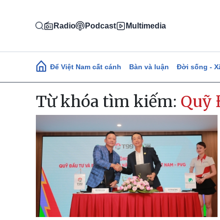
Nhảy đến nội dung
Radio
Podcast
Multimedia
Main navigation
Để Việt Nam cất cánh
Bàn và luận
Đời sống - X
Từ khóa tìm kiếm:
Quỹ Đ