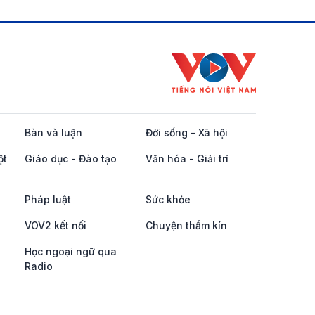
Bàn và luận
Đời sống - Xã hội
ột
Giáo dục - Đào tạo
Văn hóa - Giải trí
Pháp luật
Sức khỏe
VOV2 kết nối
Chuyện thầm kín
Học ngoại ngữ qua
Radio