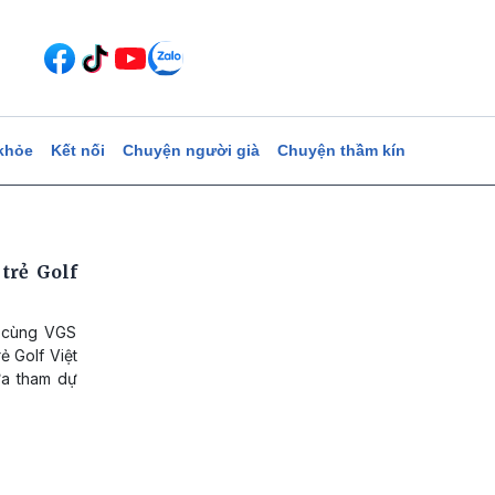
khỏe
Kết nối
Chuyện người già
Chuyện thầm kín
trẻ Golf
 cùng VGS
ẻ Golf Việt
ừa tham dự