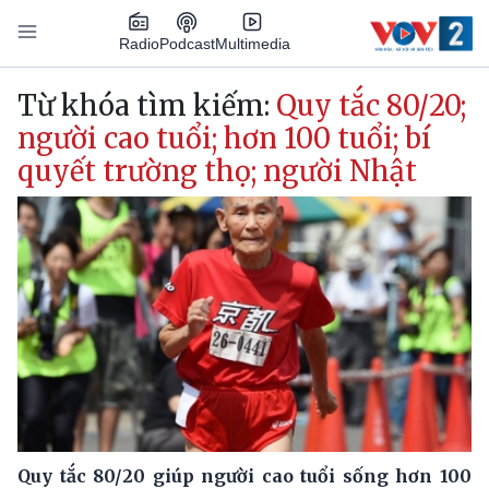
Nhảy đến nội dung
Podcast
Radio
Multimedia
Main navigation
Từ khóa tìm kiếm:
Quy tắc 80/20;
người cao tuổi; hơn 100 tuổi; bí
quyết trường thọ; người Nhật
Quy tắc 80/20 giúp người cao tuổi sống hơn 100