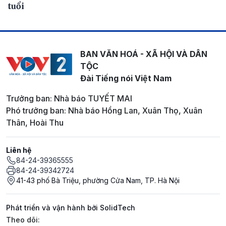
tuổi
BAN VĂN HOÁ - XÃ HỘI VÀ DÂN
TỘC
Đài Tiếng nói Việt Nam
Trưởng ban: Nhà báo TUYẾT MAI
Phó trưởng ban: Nhà báo Hồng Lan, Xuân Thọ, Xuân
Thân, Hoài Thu
Liên hệ
84-24-39365555
84-24-39342724
41-43 phố Bà Triệu, phường Cửa Nam, TP. Hà Nội
Phát triển và vận hành bởi SolidTech
Mạng xã hội
Theo dõi: