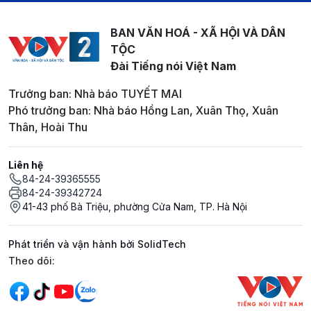
BAN VĂN HOÁ - XÃ HỘI VÀ DÂN
TỘC
Đài Tiếng nói Việt Nam
Trưởng ban: Nhà báo TUYẾT MAI
Phó trưởng ban: Nhà báo Hồng Lan, Xuân Thọ, Xuân
Thân, Hoài Thu
Liên hệ
84-24-39365555
84-24-39342724
41-43 phố Bà Triệu, phường Cửa Nam, TP. Hà Nội
Phát triển và vận hành bởi SolidTech
Mạng xã hội
Theo dõi: