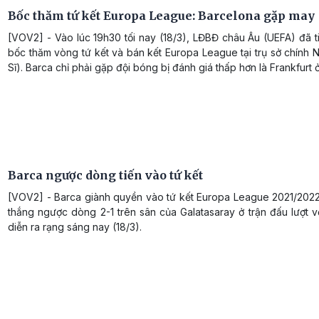
Bốc thăm tứ kết Europa League: Barcelona gặp may
[VOV2] - Vào lúc 19h30 tối nay (18/3), LĐBĐ châu Âu (UEFA) đã t
bốc thăm vòng tứ kết và bán kết Europa League tại trụ sở chính
Sĩ). Barca chỉ phải gặp đội bóng bị đánh giá thấp hơn là Frankfurt ở
Barca ngược dòng tiến vào tứ kết
[VOV2] - Barca giành quyền vào tứ kết Europa League 2021/2022
thắng ngược dòng 2-1 trên sân của Galatasaray ở trận đấu lượt 
diễn ra rạng sáng nay (18/3).