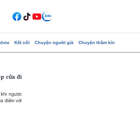
khỏe
Kết nối
Chuyện người già
Chuyện thầm kín
p cửa đi
G khi ngược
ia điểm với