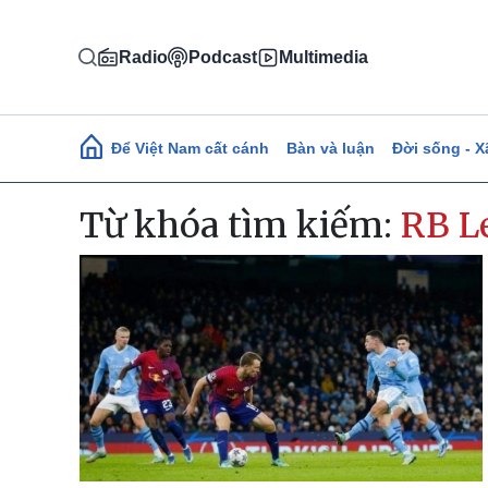
Nhảy đến nội dung
Radio
Podcast
Multimedia
Main navigation
Để Việt Nam cất cánh
Bàn và luận
Đời sống - X
Từ khóa tìm kiếm:
RB L