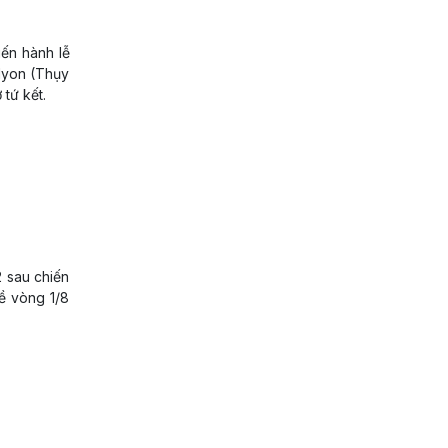
iến hành lễ
 Nyon (Thụy
 tứ kết.
 sau chiến
về vòng 1/8