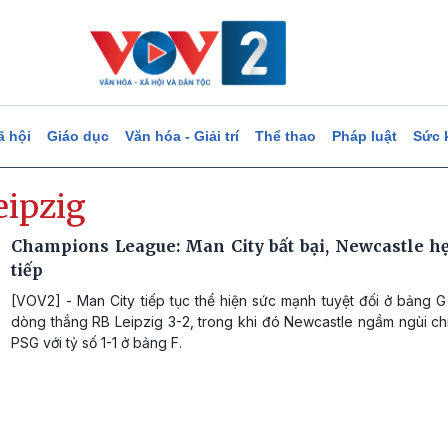
ã hội
Giáo dục
Văn hóa - Giải trí
Thể thao
Pháp luật
Sức 
eipzig
Champions League: Man City bất bại, Newcastle hẹ
tiếp
[VOV2] - Man City tiếp tục thể hiện sức mạnh tuyệt đối ở bảng 
dòng thắng RB Leipzig 3-2, trong khi đó Newcastle ngầm ngùi ch
PSG với tỷ số 1-1 ở bảng F.