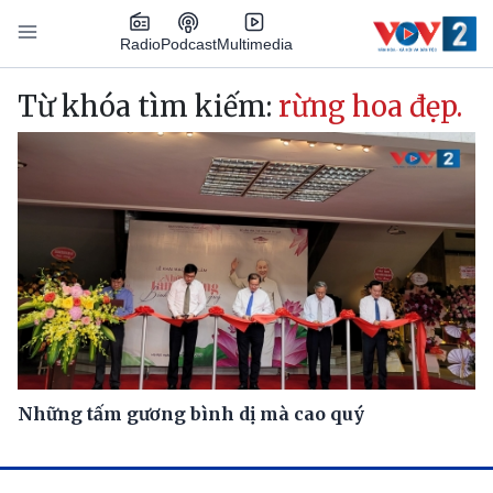
Nhảy đến nội dung
Podcast
Radio
Multimedia
Main navigation
Từ khóa tìm kiếm:
rừng hoa đẹp.
Những tấm gương bình dị mà cao quý