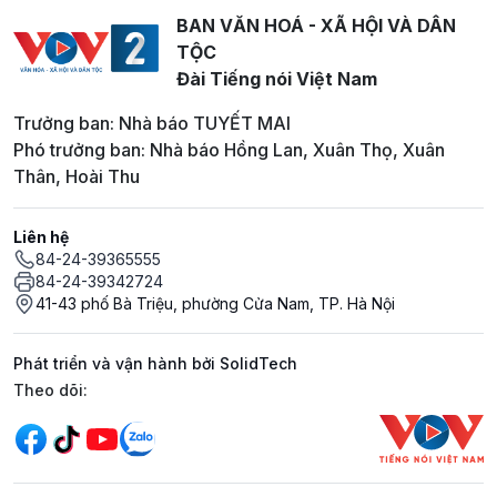
BAN VĂN HOÁ - XÃ HỘI VÀ DÂN
TỘC
Đài Tiếng nói Việt Nam
Trưởng ban: Nhà báo TUYẾT MAI
Phó trưởng ban: Nhà báo Hồng Lan, Xuân Thọ, Xuân
Thân, Hoài Thu
Liên hệ
84-24-39365555
84-24-39342724
41-43 phố Bà Triệu, phường Cửa Nam, TP. Hà Nội
Phát triển và vận hành bởi SolidTech
Mạng xã hội
Theo dõi: