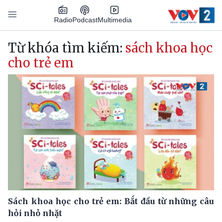
Nhảy đến nội dung
Podcast
Radio
Multimedia
Main navigation
Từ khóa tìm kiếm:
sách khoa học
cho trẻ em
Sách khoa học cho trẻ em: Bắt đầu từ những câu
hỏi nhỏ nhặt