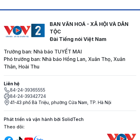
BAN VĂN HOÁ - XÃ HỘI VÀ DÂN
TỘC
Đài Tiếng nói Việt Nam
Trưởng ban: Nhà báo TUYẾT MAI
Phó trưởng ban: Nhà báo Hồng Lan, Xuân Thọ, Xuân
Thân, Hoài Thu
Liên hệ
84-24-39365555
84-24-39342724
41-43 phố Bà Triệu, phường Cửa Nam, TP. Hà Nội
Phát triển và vận hành bởi SolidTech
Mạng xã hội
Theo dõi: