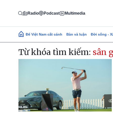
Nhảy đến nội dung
Radio
Podcast
Multimedia
Main navigation
Để Việt Nam cất cánh
Bàn và luận
Đời sống - X
Từ khóa tìm kiếm:
sân 