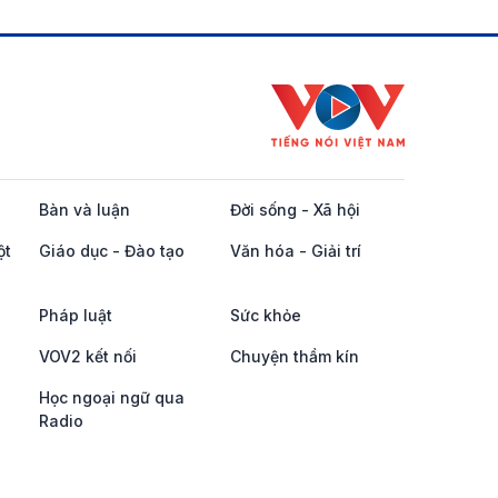
Bàn và luận
Đời sống - Xã hội
ột
Giáo dục - Đào tạo
Văn hóa - Giải trí
Pháp luật
Sức khỏe
VOV2 kết nối
Chuyện thầm kín
Học ngoại ngữ qua
Radio