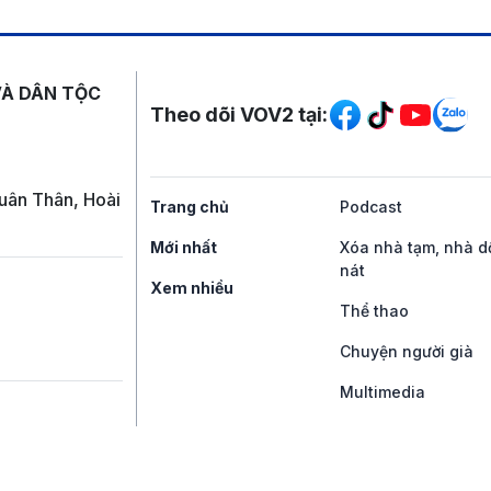
Mạng xã hội
VÀ DÂN TỘC
Theo dõi VOV2 tại:
uân Thân, Hoài
Trang chủ
Podcast
Mới nhất
Xóa nhà tạm, nhà d
nát
Xem nhiều
Thể thao
Chuyện người già
Multimedia