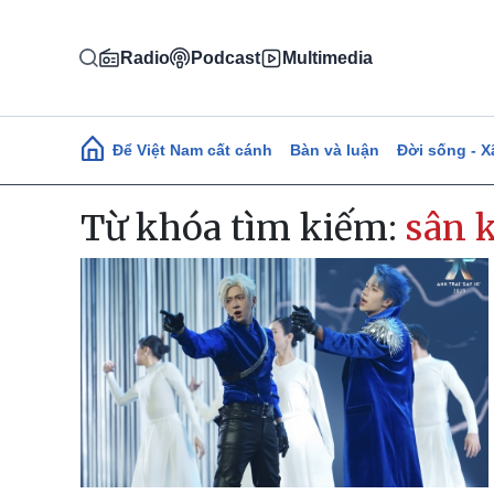
Nhảy đến nội dung
Radio
Podcast
Multimedia
Main navigation
Để Việt Nam cất cánh
Bàn và luận
Đời sống - X
Từ khóa tìm kiếm:
sân 