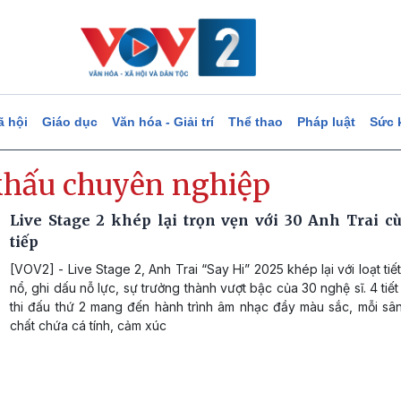
ã hội
Giáo dục
Văn hóa - Giải trí
Thể thao
Pháp luật
Sức 
khấu chuyên nghiệp
Live Stage 2 khép lại trọn vẹn với 30 Anh Trai c
tiếp
[VOV2] - Live Stage 2, Anh Trai “Say Hi” 2025 khép lại với loạt ti
nổ, ghi dấu nỗ lực, sự trưởng thành vượt bậc của 30 nghệ sĩ. 4 tiết
thi đấu thứ 2 mang đến hành trình âm nhạc đầy màu sắc, mỗi sâ
chất chứa cá tính, cảm xúc