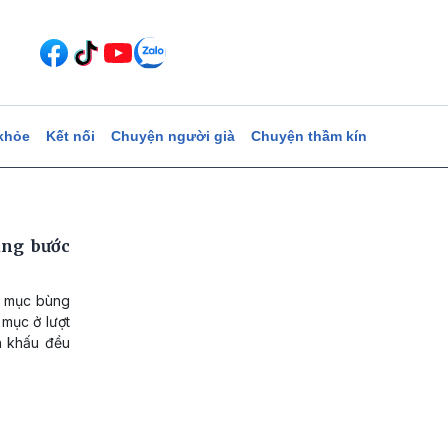
khỏe
Kết nối
Chuyện người già
Chuyện thầm kín
ùng bước
ết mục bùng
 mục ở lượt
n khấu đều