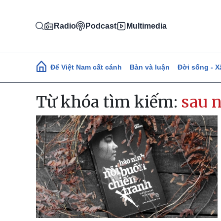
Nhảy đến nội dung
Radio
Podcast
Multimedia
Main navigation
Để Việt Nam cất cánh
Bàn và luận
Đời sống - X
Từ khóa tìm kiếm:
sau 