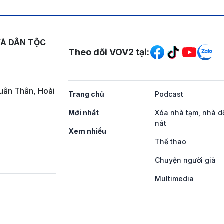
Mạng xã hội
VÀ DÂN TỘC
Theo dõi VOV2 tại:
uân Thân, Hoài
Trang chủ
Podcast
Mới nhất
Xóa nhà tạm, nhà d
nát
Xem nhiều
Thể thao
Chuyện người già
Multimedia