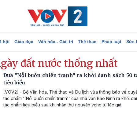
ã hội
Giáo dục
Văn hóa - Giải trí
Thể thao
Pháp luật
Sức 
ngày đất nước thống nhất
Đưa "Nỗi buồn chiến tranh" ra khỏi danh sách 50 
tiêu biểu
[VOV2] - Bộ Văn hóa, Thể thao và Du lịch vừa thông báo về quyế
tác phẩm ''Nỗi buồn chiến tranh'' của nhà văn Bảo Ninh ra khỏi d
tác phẩm tiêu biểu sau khi nhận thư nguyện vọng từ tác giả.