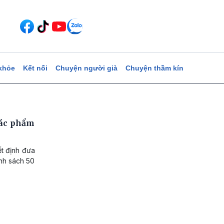
khỏe
Kết nối
Chuyện người già
Chuyện thầm kín
tác phẩm
t định đưa
anh sách 50