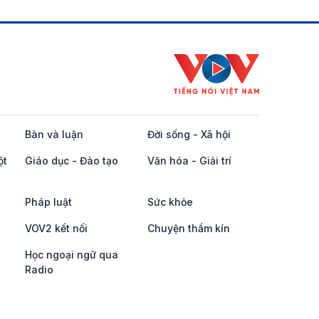
Bàn và luận
Đời sống - Xã hội
ột
Giáo dục - Đào tạo
Văn hóa - Giải trí
Pháp luật
Sức khỏe
VOV2 kết nối
Chuyện thầm kín
Học ngoại ngữ qua
Radio