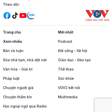
Mạng xã hội
Theo dõi:
Trang chủ
Mới nhất
Xem nhiều
Podcast
Bàn và luận
Đời sống - Xã hội
Xóa nhà tạm, nhà dột nát
Giáo dục - Đào tạo
Văn hóa - Giải trí
Thể thao
Pháp luật
Sức khỏe
Chuyện người già
VOV2 kết nối
Chuyện thầm kín
Multimedia
Học ngoại ngữ qua Radio