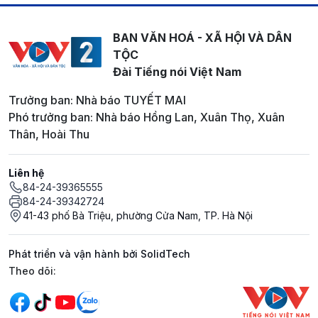
BAN VĂN HOÁ - XÃ HỘI VÀ DÂN
TỘC
Đài Tiếng nói Việt Nam
Trưởng ban: Nhà báo TUYẾT MAI
Phó trưởng ban: Nhà báo Hồng Lan, Xuân Thọ, Xuân
Thân, Hoài Thu
Liên hệ
84-24-39365555
84-24-39342724
41-43 phố Bà Triệu, phường Cửa Nam, TP. Hà Nội
Phát triển và vận hành bởi SolidTech
Mạng xã hội
Theo dõi: