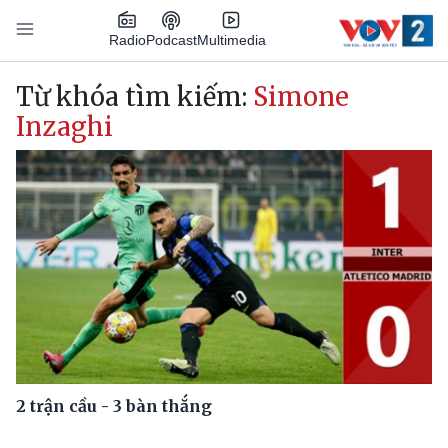
Nhảy đến nội dung
Podcast
Radio
Multimedia
Main navigation
Từ khóa tìm kiếm:
Simone
Inzaghi
2 trận cầu - 3 bàn thắng