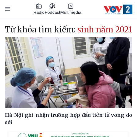
Nhảy đến nội dung
Podcast
Radio
Multimedia
Main navigation
Từ khóa tìm kiếm:
sinh năm 2021
Hà Nội ghi nhận trường hợp đầu tiên tử vong do
sởi