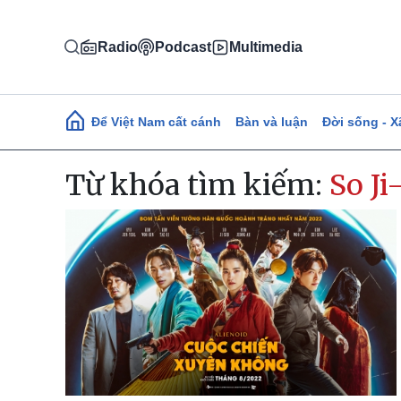
Nhảy đến nội dung
Radio
Podcast
Multimedia
Main navigation
Để Việt Nam cất cánh
Bàn và luận
Đời sống - X
Từ khóa tìm kiếm:
So Ji