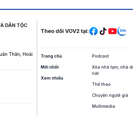
Mạng xã hội
VÀ DÂN TỘC
Theo dõi VOV2 tại:
uân Thân, Hoài
Trang chủ
Podcast
Mới nhất
Xóa nhà tạm, nhà d
nát
Xem nhiều
Thể thao
Chuyện người già
Multimedia