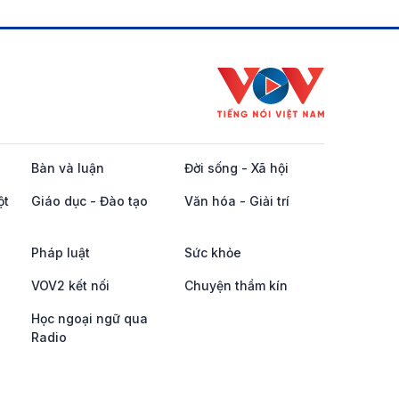
Bàn và luận
Đời sống - Xã hội
ột
Giáo dục - Đào tạo
Văn hóa - Giải trí
Pháp luật
Sức khỏe
VOV2 kết nối
Chuyện thầm kín
Học ngoại ngữ qua
Radio