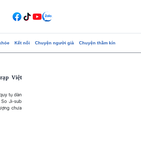
khỏe
Kết nối
Chuyện người già
Chuyện thầm kín
rạp Việt
quy tụ dàn
 So Ji-sub
tượng chưa