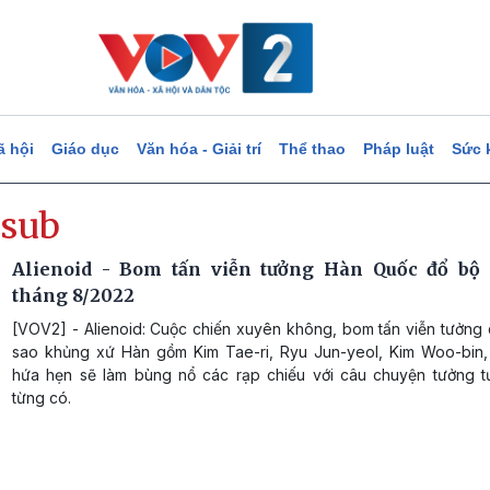
ã hội
Giáo dục
Văn hóa - Giải trí
Thể thao
Pháp luật
Sức 
-sub
Alienoid - Bom tấn viễn tưởng Hàn Quốc đổ bộ 
tháng 8/2022
[VOV2] - Alienoid: Cuộc chiến xuyên không, bom tấn viễn tưởng 
sao khủng xứ Hàn gồm Kim Tae-ri, Ryu Jun-yeol, Kim Woo-bin,
hứa hẹn sẽ làm bùng nổ các rạp chiếu với câu chuyện tưởng 
từng có.