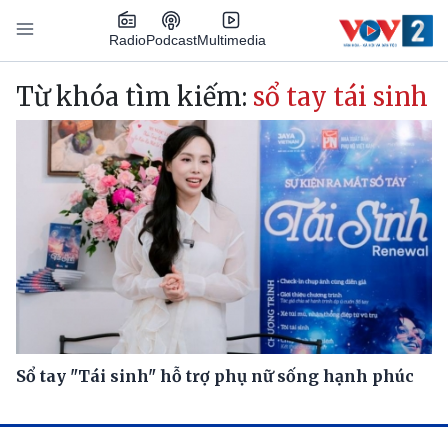
Nhảy đến nội dung
Podcast
Radio
Multimedia
Main navigation
Từ khóa tìm kiếm:
sổ tay tái sinh
Sổ tay "Tái sinh" hỗ trợ phụ nữ sống hạnh phúc