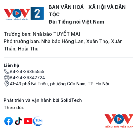
BAN VĂN HOÁ - XÃ HỘI VÀ DÂN
TỘC
Đài Tiếng nói Việt Nam
Trưởng ban: Nhà báo TUYẾT MAI
Phó trưởng ban: Nhà báo Hồng Lan, Xuân Thọ, Xuân
Thân, Hoài Thu
Liên hệ
84-24-39365555
84-24-39342724
41-43 phố Bà Triệu, phường Cửa Nam, TP. Hà Nội
Phát triển và vận hành bởi SolidTech
Mạng xã hội
Theo dõi: