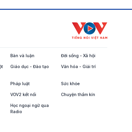
Bàn và luận
Đời sống - Xã hội
ột
Giáo dục - Đào tạo
Văn hóa - Giải trí
Pháp luật
Sức khỏe
VOV2 kết nối
Chuyện thầm kín
Học ngoại ngữ qua
Radio