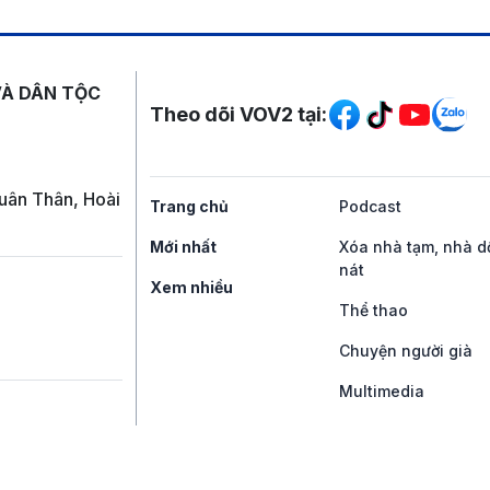
Mạng xã hội
VÀ DÂN TỘC
Theo dõi VOV2 tại:
uân Thân, Hoài
Trang chủ
Podcast
Mới nhất
Xóa nhà tạm, nhà d
nát
Xem nhiều
Thể thao
Chuyện người già
Multimedia