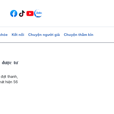
khỏe
Kết nối
Chuyện người già
Chuyện thầm kín
 dược tư
đợt thanh,
hát hiện 56