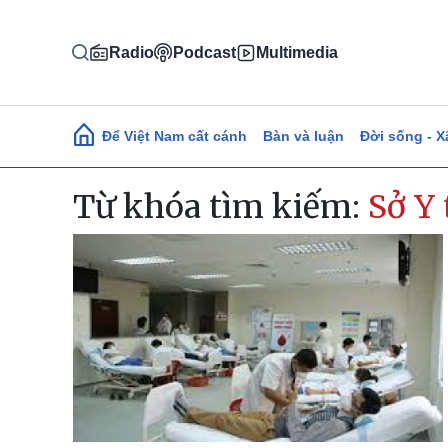
Nhảy đến nội dung
Radio
Podcast
Multimedia
Main navigation
Để Việt Nam cất cánh
Bàn và luận
Đời sống - X
Từ khóa tìm kiếm:
Sở Y