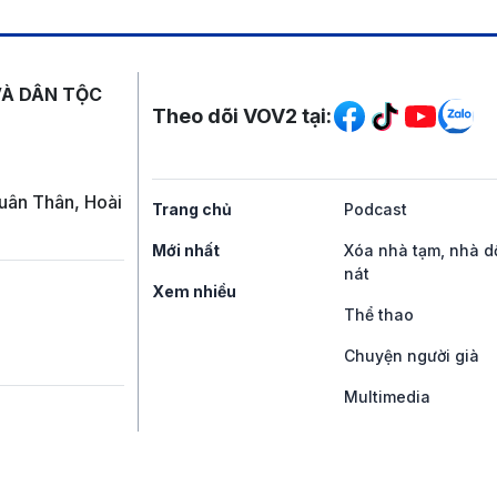
Mạng xã hội
VÀ DÂN TỘC
Theo dõi VOV2 tại:
uân Thân, Hoài
Trang chủ
Podcast
Mới nhất
Xóa nhà tạm, nhà d
nát
Xem nhiều
Thể thao
Chuyện người già
Multimedia