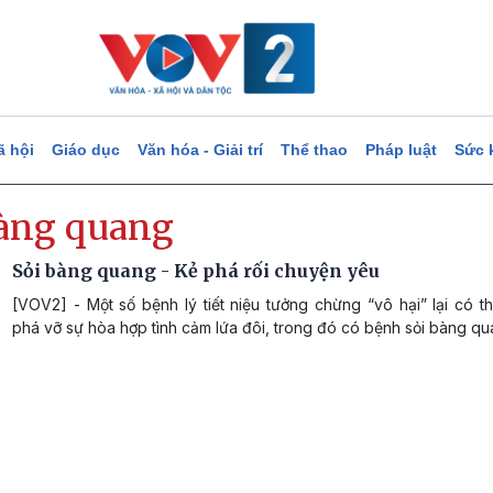
ã hội
Giáo dục
Văn hóa - Giải trí
Thể thao
Pháp luật
Sức 
bàng quang
Sỏi bàng quang - Kẻ phá rối chuyện yêu
[VOV2] - Một số bệnh lý tiết niệu tưởng chừng “vô hại” lại có 
phá vỡ sự hòa hợp tình cảm lứa đôi, trong đó có bệnh sỏi bàng qu