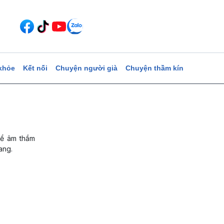
khỏe
Kết nối
Chuyện người già
Chuyện thầm kín
thể âm thầm
ang.