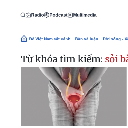
Nhảy đến nội dung
Radio
Podcast
Multimedia
Main navigation
Để Việt Nam cất cánh
Bàn và luận
Đời sống - X
Từ khóa tìm kiếm:
sỏi 