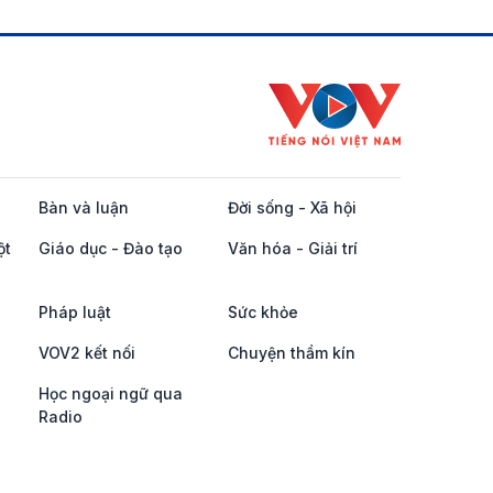
Bàn và luận
Đời sống - Xã hội
ột
Giáo dục - Đào tạo
Văn hóa - Giải trí
Pháp luật
Sức khỏe
VOV2 kết nối
Chuyện thầm kín
Học ngoại ngữ qua
Radio