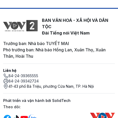
BAN VĂN HOÁ - XÃ HỘI VÀ DÂN
TỘC
Đài Tiếng nói Việt Nam
Trưởng ban: Nhà báo TUYẾT MAI
Phó trưởng ban: Nhà báo Hồng Lan, Xuân Thọ, Xuân
Thân, Hoài Thu
Liên hệ
84-24-39365555
84-24-39342724
41-43 phố Bà Triệu, phường Cửa Nam, TP. Hà Nội
Phát triển và vận hành bởi SolidTech
Mạng xã hội
Theo dõi: