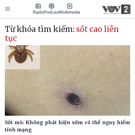
Nhảy đến nội dung
Podcast
Radio
Multimedia
Main navigation
Từ khóa tìm kiếm:
sốt cao liên
tục
Sốt mò: Không phát hiện sớm có thể nguy hiểm
tính mạng