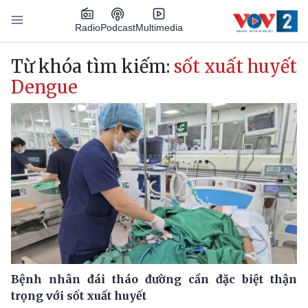
Nhảy đến nội dung
Podcast
Radio
Multimedia
Main navigation
Từ khóa tìm kiếm:
sốt xuất huyết
Dengue
Bệnh nhân đái tháo đường cần đặc biệt thận
trọng với sốt xuất huyết