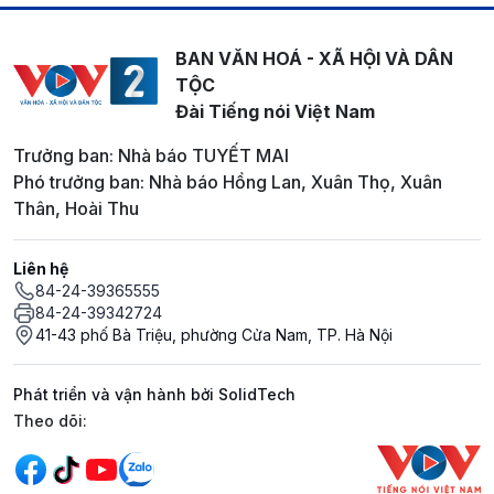
BAN VĂN HOÁ - XÃ HỘI VÀ DÂN
TỘC
Đài Tiếng nói Việt Nam
Trưởng ban: Nhà báo TUYẾT MAI
Phó trưởng ban: Nhà báo Hồng Lan, Xuân Thọ, Xuân
Thân, Hoài Thu
Liên hệ
84-24-39365555
84-24-39342724
41-43 phố Bà Triệu, phường Cửa Nam, TP. Hà Nội
Phát triển và vận hành bởi SolidTech
Mạng xã hội
Theo dõi: