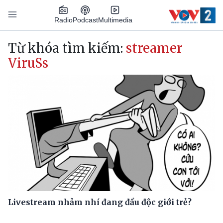
Nhảy đến nội dung
Podcast
Radio
Multimedia
Main navigation
Từ khóa tìm kiếm:
streamer
ViruSs
Livestream nhảm nhí đang đầu độc giới trẻ?