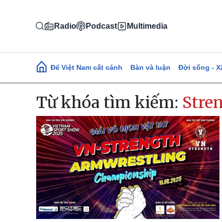
Nhảy đến nội dung
Radio
Podcast
Multimedia
Main navigation
Để Việt Nam cất cánh
Bàn và luận
Đời sống - X
Từ khóa tìm kiếm:
Stre