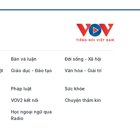
Bàn và luận
Đời sống - Xã hội
ột
Giáo dục - Đào tạo
Văn hóa - Giải trí
Pháp luật
Sức khỏe
VOV2 kết nối
Chuyện thầm kín
Học ngoại ngữ qua
Radio