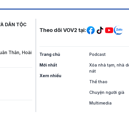
Mạng xã hội
VÀ DÂN TỘC
Theo dõi VOV2 tại:
uân Thân, Hoài
Trang chủ
Podcast
Mới nhất
Xóa nhà tạm, nhà d
nát
Xem nhiều
Thể thao
Chuyện người già
Multimedia