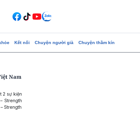
khỏe
Kết nối
Chuyện người già
Chuyện thầm kín
 Việt Nam
t 2 sự kiện
 – Strength
 – Strength