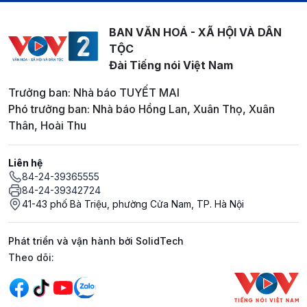
BAN VĂN HOÁ - XÃ HỘI VÀ DÂN
TỘC
Đài Tiếng nói Việt Nam
Trưởng ban: Nhà báo TUYẾT MAI
Phó trưởng ban: Nhà báo Hồng Lan, Xuân Thọ, Xuân
Thân, Hoài Thu
Liên hệ
84-24-39365555
84-24-39342724
41-43 phố Bà Triệu, phường Cửa Nam, TP. Hà Nội
Phát triển và vận hành bởi SolidTech
Mạng xã hội
Theo dõi: