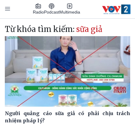
Nhảy đến nội dung
Podcast
Radio
Multimedia
Main navigation
Từ khóa tìm kiếm:
sữa giả
Người quảng cáo sữa giả có phải chịu trách
nhiệm pháp lý?