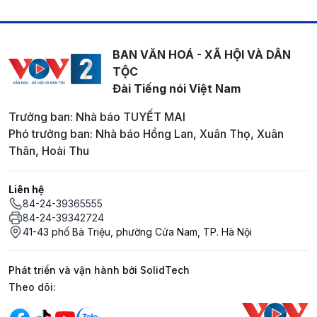
BAN VĂN HOÁ - XÃ HỘI VÀ DÂN
TỘC
Đài Tiếng nói Việt Nam
Trưởng ban: Nhà báo TUYẾT MAI
Phó trưởng ban: Nhà báo Hồng Lan, Xuân Thọ, Xuân
Thân, Hoài Thu
Liên hệ
84-24-39365555
84-24-39342724
41-43 phố Bà Triệu, phường Cửa Nam, TP. Hà Nội
Phát triển và vận hành bởi SolidTech
Mạng xã hội
Theo dõi: