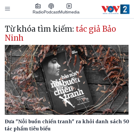
Nhảy đến nội dung
Podcast
Radio
Multimedia
Main navigation
Từ khóa tìm kiếm:
tác giả Bảo
Ninh
Đưa "Nỗi buồn chiến tranh" ra khỏi danh sách 50
tác phẩm tiêu biểu