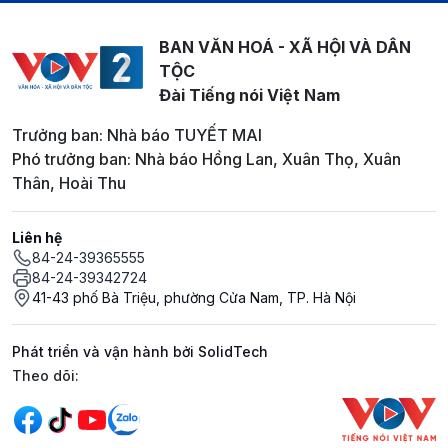
BAN VĂN HOÁ - XÃ HỘI VÀ DÂN
TỘC
Đài Tiếng nói Việt Nam
Trưởng ban: Nhà báo TUYẾT MAI
Phó trưởng ban: Nhà báo Hồng Lan, Xuân Thọ, Xuân
Thân, Hoài Thu
Liên hệ
84-24-39365555
84-24-39342724
41-43 phố Bà Triệu, phường Cửa Nam, TP. Hà Nội
Phát triển và vận hành bởi SolidTech
Mạng xã hội
Theo dõi: