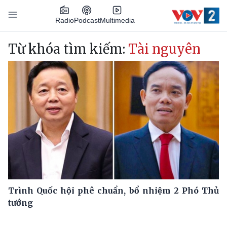
Nhảy đến nội dung
Podcast
Radio
Multimedia
Main navigation
Từ khóa tìm kiếm:
Tài nguyên
Trình Quốc hội phê chuẩn, bổ nhiệm 2 Phó Thủ
tướng