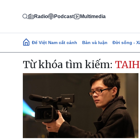
Nhảy đến nội dung
Radio
Podcast
Multimedia
Main navigation
Để Việt Nam cất cánh
Bàn và luận
Đời sống - X
Từ khóa tìm kiếm:
TAIH