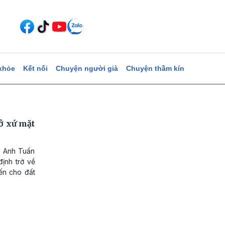
khỏe
Kết nối
Chuyện người già
Chuyện thầm kín
ở xứ mặt
i Anh Tuấn
ịnh trở về
iến cho đất