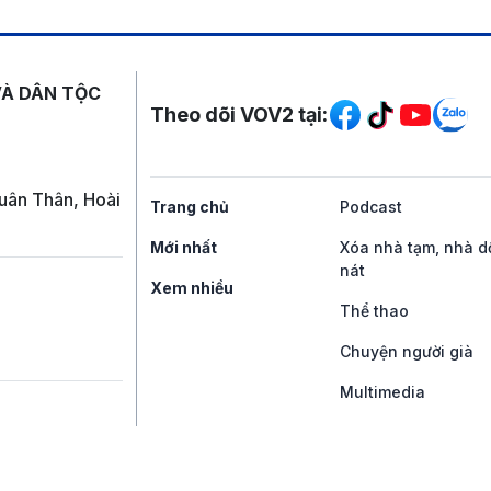
Mạng xã hội
VÀ DÂN TỘC
Theo dõi VOV2 tại:
uân Thân, Hoài
Trang chủ
Podcast
Mới nhất
Xóa nhà tạm, nhà d
nát
Xem nhiều
Thể thao
Chuyện người già
Multimedia