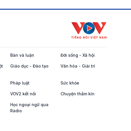
Bàn và luận
Đời sống - Xã hội
ột
Giáo dục - Đào tạo
Văn hóa - Giải trí
Pháp luật
Sức khỏe
VOV2 kết nối
Chuyện thầm kín
Học ngoại ngữ qua
Radio