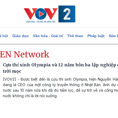
ã hội
Giáo dục
Văn hóa - Giải trí
Thể thao
Pháp luật
Sức 
EN Network
Cựu thí sinh Olympia và 12 năm bôn ba lập nghiệp 
trời mọc
[VOV2] - Được biết đến là cựu thí sinh Olympia, hiện Nguyễn Hả
đang là CEO của một công ty truyền thông ở Nhật Bản. Anh dự đ
nước sau 10 năm nữa khi đã đủ tiềm lực, để sự trở về và cống h
nước không chỉ là lời nói suông.