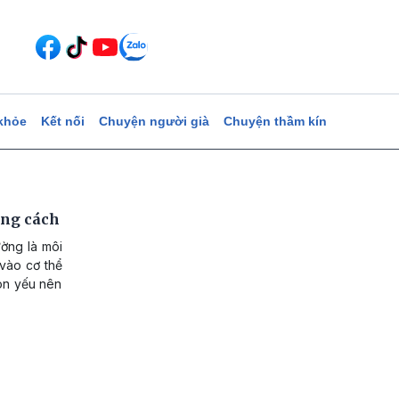
khỏe
Kết nối
Chuyện người già
Chuyện thầm kín
úng cách
ường là môi
 vào cơ thể
non yếu nên