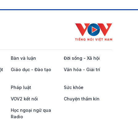
Bàn và luận
Đời sống - Xã hội
ột
Giáo dục - Đào tạo
Văn hóa - Giải trí
Pháp luật
Sức khỏe
VOV2 kết nối
Chuyện thầm kín
Học ngoại ngữ qua
Radio