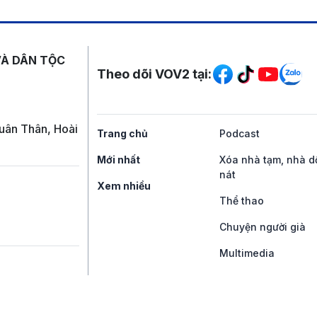
Mạng xã hội
VÀ DÂN TỘC
Theo dõi VOV2 tại:
uân Thân, Hoài
Trang chủ
Podcast
Mới nhất
Xóa nhà tạm, nhà d
nát
Xem nhiều
Thể thao
Chuyện người già
Multimedia