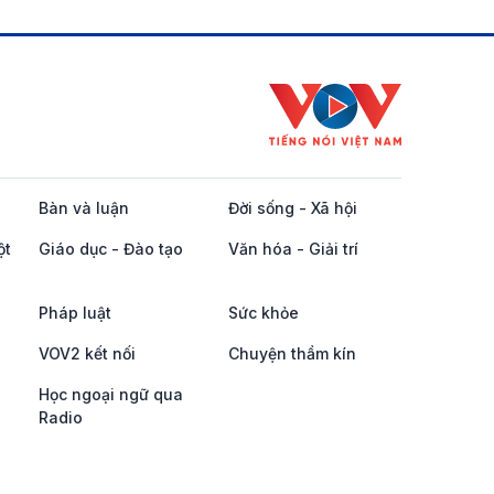
Bàn và luận
Đời sống - Xã hội
ột
Giáo dục - Đào tạo
Văn hóa - Giải trí
Pháp luật
Sức khỏe
VOV2 kết nối
Chuyện thầm kín
Học ngoại ngữ qua
Radio