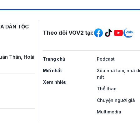
Mạng xã hội
VÀ DÂN TỘC
Theo dõi VOV2 tại:
uân Thân, Hoài
Trang chủ
Podcast
Mới nhất
Xóa nhà tạm, nhà d
nát
Xem nhiều
Thể thao
Chuyện người già
Multimedia