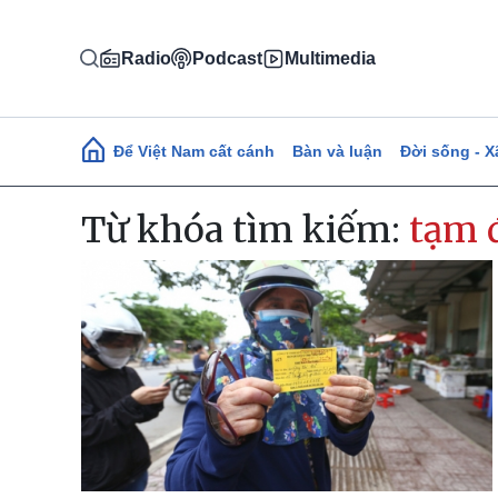
Nhảy đến nội dung
Radio
Podcast
Multimedia
Main navigation
Để Việt Nam cất cánh
Bàn và luận
Đời sống - X
Từ khóa tìm kiếm:
tạm 