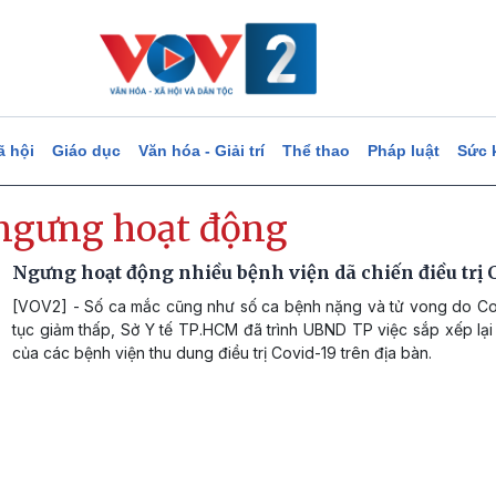
ã hội
Giáo dục
Văn hóa - Giải trí
Thể thao
Pháp luật
Sức 
ngưng hoạt động
Ngưng hoạt động nhiều bệnh viện dã chiến điều trị 
[VOV2] - Số ca mắc cũng như số ca bệnh nặng và tử vong do Cov
tục giảm thấp, Sở Y tế TP.HCM đã trình UBND TP việc sắp xếp lạ
của các bệnh viện thu dung điều trị Covid-19 trên địa bàn.