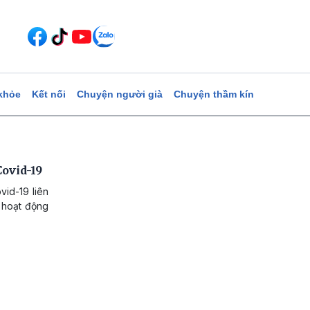
khỏe
Kết nối
Chuyện người già
Chuyện thầm kín
Covid-19
id-19 liên
i hoạt động