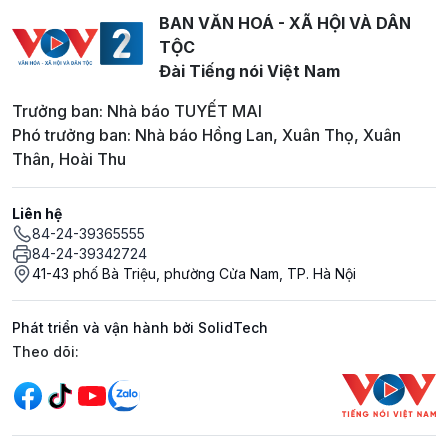
BAN VĂN HOÁ - XÃ HỘI VÀ DÂN
TỘC
Đài Tiếng nói Việt Nam
Trưởng ban: Nhà báo TUYẾT MAI
Phó trưởng ban: Nhà báo Hồng Lan, Xuân Thọ, Xuân
Thân, Hoài Thu
Liên hệ
84-24-39365555
84-24-39342724
41-43 phố Bà Triệu, phường Cửa Nam, TP. Hà Nội
Phát triển và vận hành bởi SolidTech
Mạng xã hội
Theo dõi: