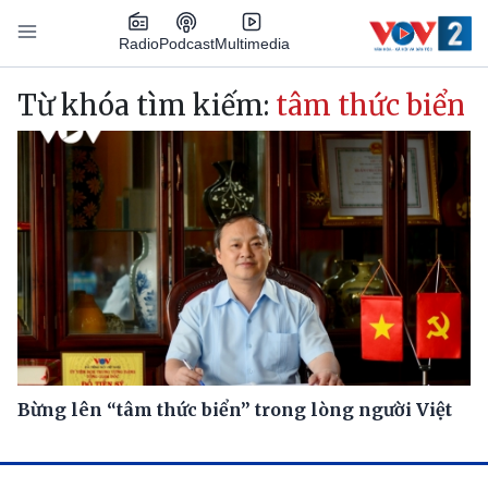
Nhảy đến nội dung
Podcast
Radio
Multimedia
Main navigation
Từ khóa tìm kiếm:
tâm thức biển
Bừng lên “tâm thức biển” trong lòng người Việt