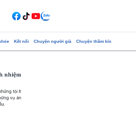
khỏe
Kết nối
Chuyện người già
Chuyện thầm kín
ch nhiệm
̃ng tội ít
ững vụ án
̀u.