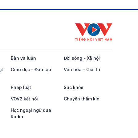
Bàn và luận
Đời sống - Xã hội
ột
Giáo dục - Đào tạo
Văn hóa - Giải trí
Pháp luật
Sức khỏe
VOV2 kết nối
Chuyện thầm kín
Học ngoại ngữ qua
Radio