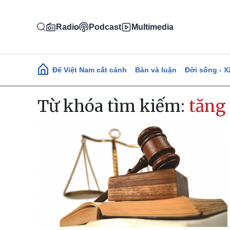
Nhảy đến nội dung
Radio
Podcast
Multimedia
Main navigation
Để Việt Nam cất cánh
Bàn và luận
Đời sống - X
Từ khóa tìm kiếm:
tăng