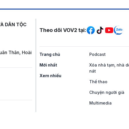
Mạng xã hội
VÀ DÂN TỘC
Theo dõi VOV2 tại:
uân Thân, Hoài
Trang chủ
Podcast
Mới nhất
Xóa nhà tạm, nhà d
nát
Xem nhiều
Thể thao
Chuyện người già
Multimedia