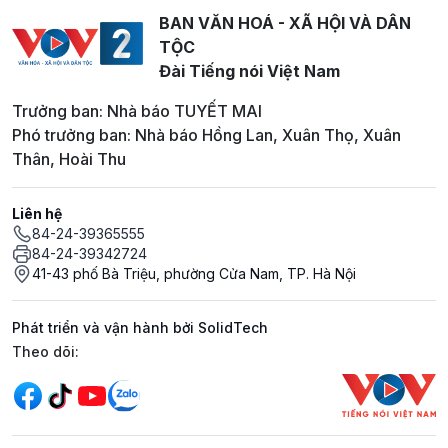
BAN VĂN HOÁ - XÃ HỘI VÀ DÂN
TỘC
Đài Tiếng nói Việt Nam
Trưởng ban: Nhà báo TUYẾT MAI
Phó trưởng ban: Nhà báo Hồng Lan, Xuân Thọ, Xuân
Thân, Hoài Thu
Liên hệ
84-24-39365555
84-24-39342724
41-43 phố Bà Triệu, phường Cửa Nam, TP. Hà Nội
Phát triển và vận hành bởi SolidTech
Mạng xã hội
Theo dõi: