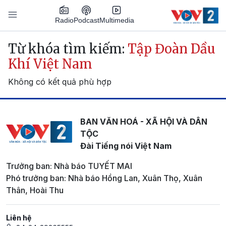
Nhảy đến nội dung
Podcast
Radio
Multimedia
Main navigation
Từ khóa tìm kiếm:
Tập Đoàn Dầu
Khí Việt Nam
Không có kết quả phù hợp
BAN VĂN HOÁ - XÃ HỘI VÀ DÂN
TỘC
Đài Tiếng nói Việt Nam
Trưởng ban: Nhà báo TUYẾT MAI
Phó trưởng ban: Nhà báo Hồng Lan, Xuân Thọ, Xuân
Thân, Hoài Thu
Liên hệ