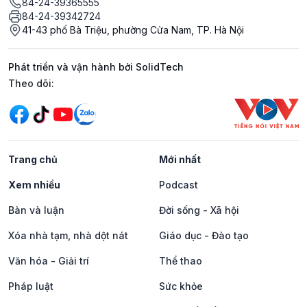
84-24-39365555
84-24-39342724
41-43 phố Bà Triệu, phường Cửa Nam, TP. Hà Nội
Phát triển và vận hành bởi SolidTech
Mạng xã hội
Theo dõi:
Trang chủ
Mới nhất
Xem nhiều
Podcast
Bàn và luận
Đời sống - Xã hội
Xóa nhà tạm, nhà dột nát
Giáo dục - Đào tạo
Văn hóa - Giải trí
Thể thao
Pháp luật
Sức khỏe