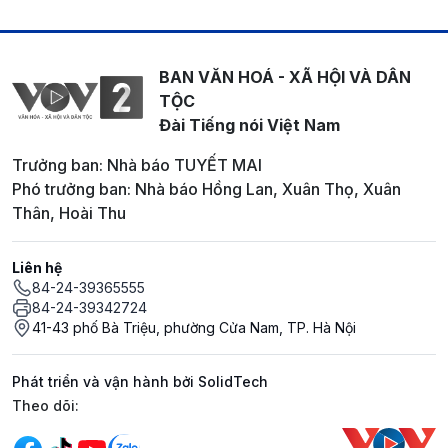
BAN VĂN HOÁ - XÃ HỘI VÀ DÂN
TỘC
Đài Tiếng nói Việt Nam
Trưởng ban: Nhà báo TUYẾT MAI
Phó trưởng ban: Nhà báo Hồng Lan, Xuân Thọ, Xuân
Thân, Hoài Thu
Liên hệ
84-24-39365555
84-24-39342724
41-43 phố Bà Triệu, phường Cửa Nam, TP. Hà Nội
Phát triển và vận hành bởi SolidTech
Mạng xã hội
Theo dõi: