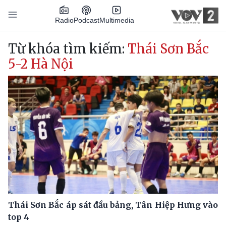
Nhảy đến nội dung
Podcast
Radio
Multimedia
Main navigation
Từ khóa tìm kiếm:
Thái Sơn Bắc
5-2 Hà Nội
Thái Sơn Bắc áp sát đầu bảng, Tân Hiệp Hưng vào
top 4