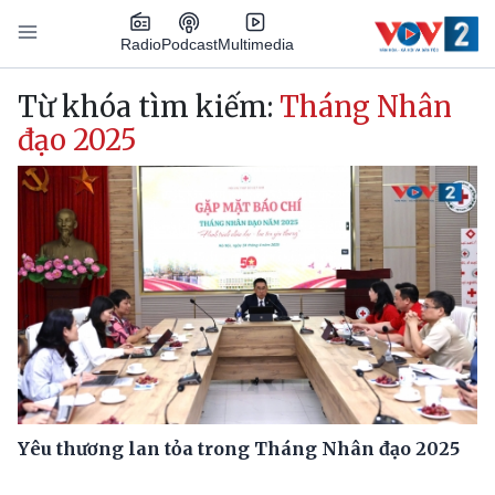
Nhảy đến nội dung
Podcast
Radio
Multimedia
Main navigation
Từ khóa tìm kiếm:
Tháng Nhân
đạo 2025
Yêu thương lan tỏa trong Tháng Nhân đạo 2025