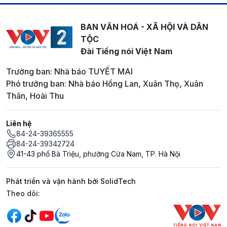
BAN VĂN HOÁ - XÃ HỘI VÀ DÂN
TỘC
Đài Tiếng nói Việt Nam
Trưởng ban: Nhà báo TUYẾT MAI
Phó trưởng ban: Nhà báo Hồng Lan, Xuân Thọ, Xuân
Thân, Hoài Thu
Liên hệ
84-24-39365555
84-24-39342724
41-43 phố Bà Triệu, phường Cửa Nam, TP. Hà Nội
Phát triển và vận hành bởi SolidTech
Mạng xã hội
Theo dõi: