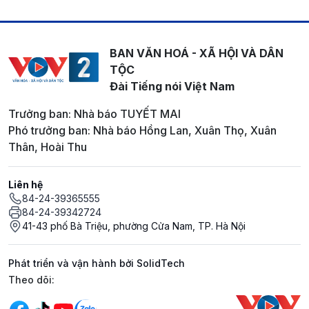
BAN VĂN HOÁ - XÃ HỘI VÀ DÂN
TỘC
Đài Tiếng nói Việt Nam
Trưởng ban: Nhà báo TUYẾT MAI
Phó trưởng ban: Nhà báo Hồng Lan, Xuân Thọ, Xuân
Thân, Hoài Thu
Liên hệ
84-24-39365555
84-24-39342724
41-43 phố Bà Triệu, phường Cửa Nam, TP. Hà Nội
Phát triển và vận hành bởi SolidTech
Mạng xã hội
Theo dõi: